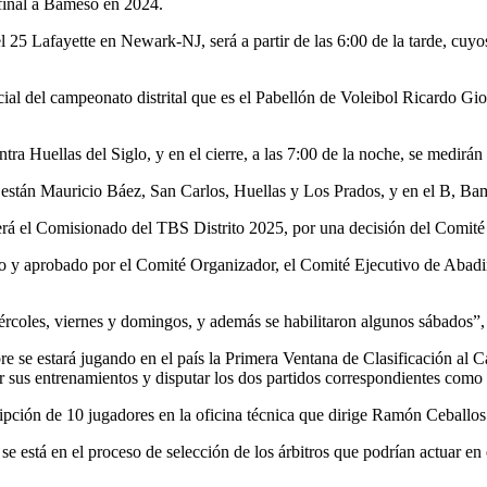
a final a Bameso en 2024.
el 25 Lafayette en Newark-NJ, será a partir de las 6:00 de la tarde, cu
cial del campeonato distrital que es el Pabellón de Voleibol Ricardo Gior
tra Huellas del Siglo, y en el cierre, a las 7:00 de la noche, se medirá
A están Mauricio Báez, San Carlos, Huellas y Los Prados, y en el B, Ba
rá el Comisionado del TBS Distrito 2025, por una decisión del Comité 
 y aprobado por el Comité Organizador, el Comité Ejecutivo de Abadin
iércoles, viernes y domingos, y además se habilitaron algunos sábados”,
bre se estará jugando en el país la Primera Ventana de Clasificación 
sus entrenamientos y disputar los dos partidos correspondientes como 
ipción de 10 jugadores en la oficina técnica que dirige Ramón Ceballos
e está en el proceso de selección de los árbitros que podrían actuar en