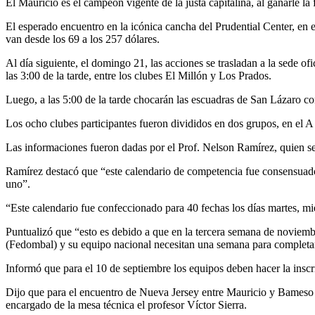
El Mauricio es el campeón vigente de la justa capitalina, al ganarle l
El esperado encuentro en la icónica cancha del Prudential Center, en 
van desde los 69 a los 257 dólares.
Al día siguiente, el domingo 21, las acciones se trasladan a la sede ofi
las 3:00 de la tarde, entre los clubes El Millón y Los Prados.
Luego, a las 5:00 de la tarde chocarán las escuadras de San Lázaro con
Los ocho clubes participantes fueron divididos en dos grupos, en el 
Las informaciones fueron dadas por el Prof. Nelson Ramírez, quien se
Ramírez destacó que “este calendario de competencia fue consensuado
uno”.
“Este calendario fue confeccionado para 40 fechas los días martes, m
Puntualizó que “esto es debido a que en la tercera semana de noviem
(Fedombal) y su equipo nacional necesitan una semana para completar 
Informó que para el 10 de septiembre los equipos deben hacer la inscr
Dijo que para el encuentro de Nueva Jersey entre Mauricio y Bameso s
encargado de la mesa técnica el profesor Víctor Sierra.