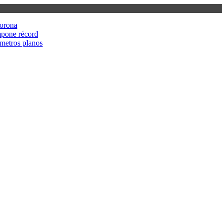
corona
mpone récord
metros planos