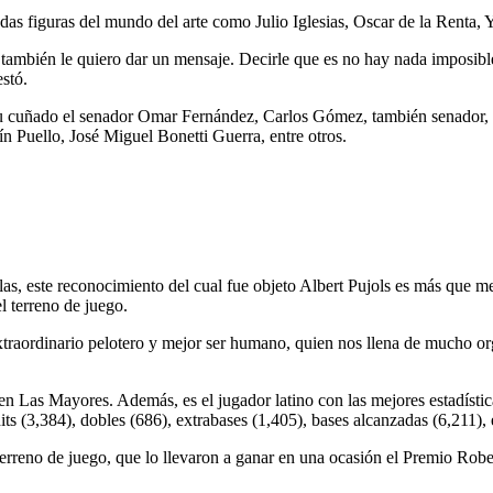
adas figuras del mundo del arte como Julio Iglesias, Oscar de la Renta,
, también le quiero dar un mensaje. Decirle que es no hay nada imposib
stó.
 su cuñado el senador Omar Fernández, Carlos Gómez, también senador, 
ín Puello, José Miguel Bonetti Guerra, entre otros.
las, este reconocimiento del cual fue objeto Albert Pujols es más que me
 terreno de juego.
traordinario pelotero y mejor ser humano, quien nos llena de mucho orgu
n Las Mayores. Además, es el jugador latino con las mejores estadística
ts (3,384), dobles (686), extrabases (1,405), bases alcanzadas (6,211), e
 terreno de juego, que lo llevaron a ganar en una ocasión el Premio Robe