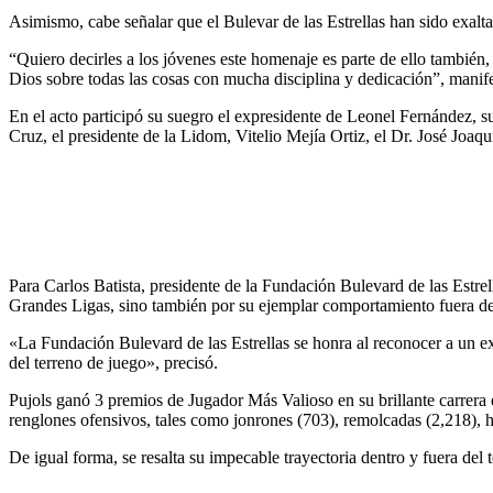
Asimismo, cabe señalar que el Bulevar de las Estrellas han sido exalt
“Quiero decirles a los jóvenes este homenaje es parte de ello también
Dios sobre todas las cosas con mucha disciplina y dedicación”, manife
En el acto participó su suegro el expresidente de Leonel Fernández,
Cruz, el presidente de la Lidom, Vitelio Mejía Ortiz, el Dr. José Joaqu
Para Carlos Batista, presidente de la Fundación Bulevard de las Estrel
Grandes Ligas, sino también por su ejemplar comportamiento fuera del
«La Fundación Bulevard de las Estrellas se honra al reconocer a un ex
del terreno de juego», precisó.
Pujols ganó 3 premios de Jugador Más Valioso en su brillante carrera e
renglones ofensivos, tales como jonrones (703), remolcadas (2,218), hi
De igual forma, se resalta su impecable trayectoria dentro y fuera del