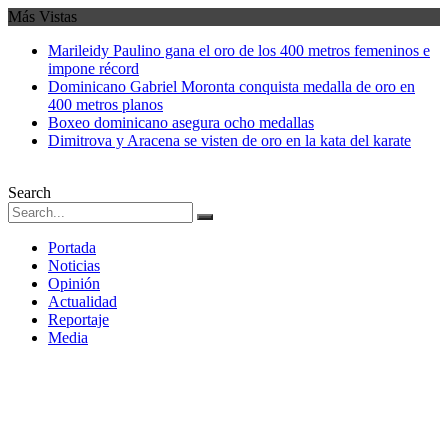
Más Vistas
Marileidy Paulino gana el oro de los 400 metros femeninos e
impone récord
Dominicano Gabriel Moronta conquista medalla de oro en
400 metros planos
Boxeo dominicano asegura ocho medallas
Dimitrova y Aracena se visten de oro en la kata del karate
Search
Portada
Noticias
Opinión
Actualidad
Reportaje
Media