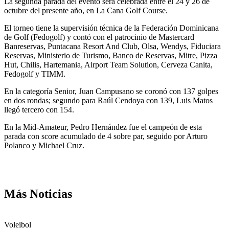
La segunda parada del evento será celebrada entre el 24 y 26 de
octubre del presente año, en La Cana Golf Course.
El torneo tiene la supervisión técnica de la Federación Dominicana
de Golf (Fedogolf) y contó con el patrocinio de Mastercard
Banreservas, Puntacana Resort And Club, Olsa, Wendys, Fiduciara
Reservas, Ministerio de Turismo, Banco de Reservas, Mitre, Pizza
Hut, Chilis, Hartemania, Airport Team Solution, Cerveza Canita,
Fedogolf y TIMM.
En la categoría Senior, Juan Campusano se coronó con 137 golpes
en dos rondas; segundo para Raúl Cendoya con 139, Luis Matos
llegó tercero con 154.
En la Mid-Amateur, Pedro Hernández fue el campeón de esta
parada con score acumulado de 4 sobre par, seguido por Arturo
Polanco y Michael Cruz.
Más Noticias
Voleibol