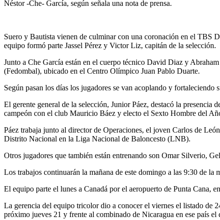
Néstor -Che- García, según señala una nota de prensa.
Suero y Bautista vienen de culminar con una coronación en el TBS Dist
equipo formó parte Jassel Pérez y Victor Liz, capitán de la selección.
Junto a Che García están en el cuerpo técnico David Diaz y Abraham 
(Fedombal), ubicado en el Centro Olímpico Juan Pablo Duarte.
Según pasan los días los jugadores se van acoplando y fortaleciendo su
El gerente general de la selección, Junior Páez, destacó la presenci
campeón con el club Mauricio Báez y electo el Sexto Hombre del Año
Páez trabaja junto al director de Operaciones, el joven Carlos de León
Distrito Nacional en la Liga Nacional de Baloncesto (LNB).
Otros jugadores que también están entrenando son Omar Silverio, Gel
Los trabajos continuarán la mañana de este domingo a las 9:30 de la 
El equipo parte el lunes a Canadá por el aeropuerto de Punta Cana, en l
La gerencia del equipo tricolor dio a conocer el viernes el listado 
próximo jueves 21 y frente al combinado de Nicaragua en ese país el