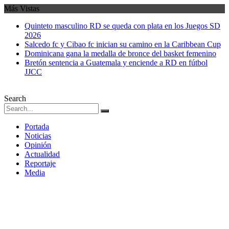
Más Vistas
Quinteto masculino RD se queda con plata en los Juegos SD
2026
Salcedo fc y Cibao fc inician su camino en la Caribbean Cup
Dominicana gana la medalla de bronce del basket femenino
Bretón sentencia a Guatemala y enciende a RD en fútbol
JJCC
Search
Portada
Noticias
Opinión
Actualidad
Reportaje
Media