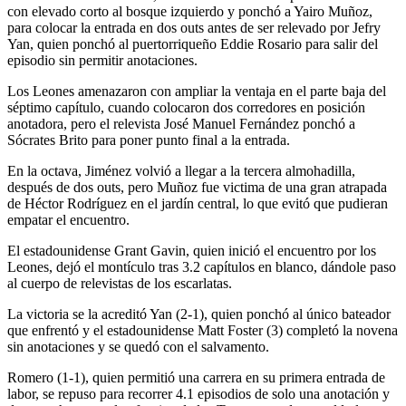
con elevado corto al bosque izquierdo y ponchó a Yairo Muñoz,
para colocar la entrada en dos outs antes de ser relevado por Jefry
Yan, quien ponchó al puertorriqueño Eddie Rosario para salir del
episodio sin permitir anotaciones.
Los Leones amenazaron con ampliar la ventaja en el parte baja del
séptimo capítulo, cuando colocaron dos corredores en posición
anotadora, pero el relevista José Manuel Fernández ponchó a
Sócrates Brito para poner punto final a la entrada.
En la octava, Jiménez volvió a llegar a la tercera almohadilla,
después de dos outs, pero Muñoz fue victima de una gran atrapada
de Héctor Rodríguez en el jardín central, lo que evitó que pudieran
empatar el encuentro.
El estadounidense Grant Gavin, quien inició el encuentro por los
Leones, dejó el montículo tras 3.2 capítulos en blanco, dándole paso
al cuerpo de relevistas de los escarlatas.
La victoria se la acreditó Yan (2-1), quien ponchó al único bateador
que enfrentó y el estadounidense Matt Foster (3) completó la novena
sin anotaciones y se quedó con el salvamento.
Romero (1-1), quien permitió una carrera en su primera entrada de
labor, se repuso para recorrer 4.1 episodios de solo una anotación y