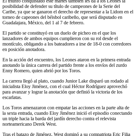
El triunfo conquistado este martes también les da a los Leones la
posibilidad de defender su título de campeones de la Serie del
Caribe, ya que se ganaron el derecho de representar a la Lidom en el
torneo de capeones del béisbol caribeño, que será disputado en
Guadalajara, México, del 1 al 7 de febrero.
El partido se constituyó en un duelo de picheo en el que los
lanzadores de ambos equipos cumplieron con su rol desde el
montículo, obligando a los bateadores a irse de 18-0 con corredores
en posición anotadora.
En la acción del encuentro, los Leones ataron en la primera entrada
anotando la única carrera del partido frente a los envíos del zurdo
Enny Romero, quien abrió por los Toros.
La carrera llegó al plato, cuando Junior Lake disparó un rodado al
inicialista Eloy Jiménez, con el cual Héctor Rodríguez aprovechó
para avanzar y lograr la anotación que definió la victoria de los
escarlatas.
Los Toros amenazaron con empatar las acciones en la parte alta de
la sexta entrada, cuando Eloy Jiménez inició el episodio conectando
un triple hacia la barda del jardín derecho contra el relevista
norteamericano Derek West.
Tras el batazo de Jiménez, West dominó a su compatriota Eric Filia