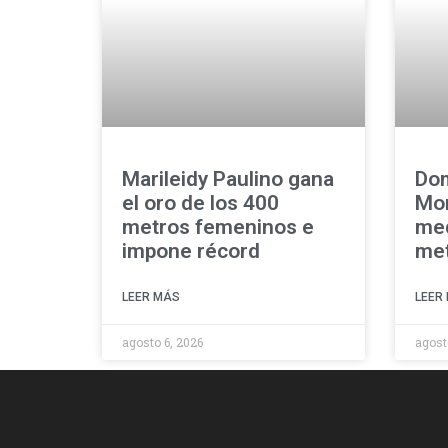
Marileidy Paulino gana
Dom
el oro de los 400
Mor
metros femeninos e
med
impone récord
met
LEER MÁS
LEER
agosto 6, 2026
agost