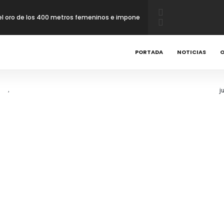
 el oro de los 400 metros femeninos e impone
ronta conquista medalla de oro en 400 metros
PORTADA
NOTICIAS
O
gura ocho medallas
,
j
visten de oro en la kata del karate