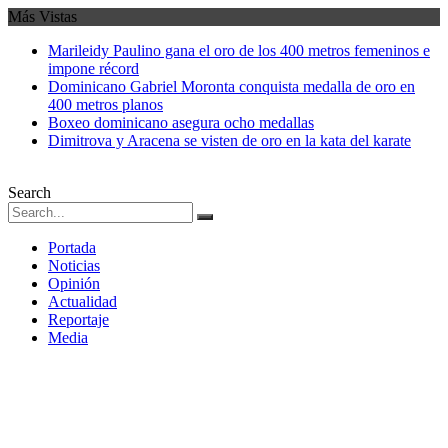
Más Vistas
Marileidy Paulino gana el oro de los 400 metros femeninos e
impone récord
Dominicano Gabriel Moronta conquista medalla de oro en
400 metros planos
Boxeo dominicano asegura ocho medallas
Dimitrova y Aracena se visten de oro en la kata del karate
Search
Portada
Noticias
Opinión
Actualidad
Reportaje
Media