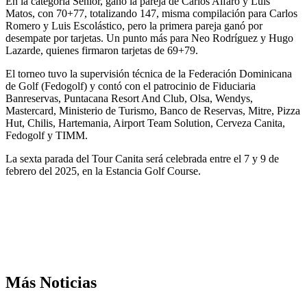
En la categoría Senior, ganó la pareja de Carlos Alfaro y Luis
Matos, con 70+77, totalizando 147, misma compilación para Carlos
Romero y Luis Escolástico, pero la primera pareja ganó por
desempate por tarjetas. Un punto más para Neo Rodríguez y Hugo
Lazarde, quienes firmaron tarjetas de 69+79.
El torneo tuvo la supervisión técnica de la Federación Dominicana
de Golf (Fedogolf) y contó con el patrocinio de Fiduciaria
Banreservas, Puntacana Resort And Club, Olsa, Wendys,
Mastercard, Ministerio de Turismo, Banco de Reservas, Mitre, Pizza
Hut, Chilis, Hartemania, Airport Team Solution, Cerveza Canita,
Fedogolf y TIMM.
La sexta parada del Tour Canita será celebrada entre el 7 y 9 de
febrero del 2025, en la Estancia Golf Course.
Más Noticias