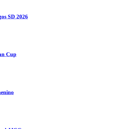
egos SD 2026
ean Cup
menino