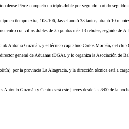
obalense Pérez completó un triple-doble por segundo partido seguido en
quipo
en tiempo extra, 108-106, Jassel anotó 38 tantos, atrapó 10 rebotes
ncuentro con cifras dobles de 35 puntos más 13 rebotes, seguido de Alb
 club Antonio Guzmán, y el técnico capitalino Carlos Morbán, del club 
irector general de Aduanas (DGA), y lo organiza la Asociación de Ba
itín), por la provincia La Altagracia, y la dirección técnica está a ca
bes Antonio Guzmán y Centro será este jueves desde las 8:00 de la noch