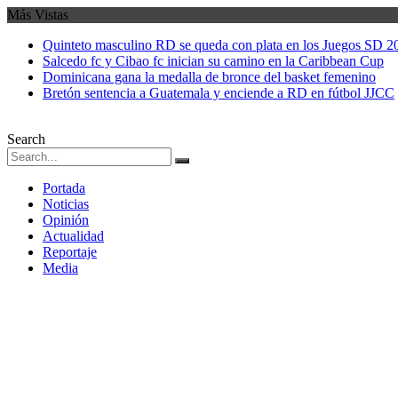
Más Vistas
Quinteto masculino RD se queda con plata en los Juegos SD 2
Salcedo fc y Cibao fc inician su camino en la Caribbean Cup
Dominicana gana la medalla de bronce del basket femenino
Bretón sentencia a Guatemala y enciende a RD en fútbol JJCC
Search
Portada
Noticias
Opinión
Actualidad
Reportaje
Media