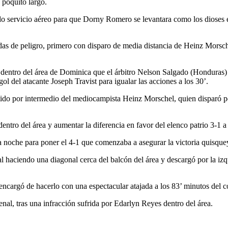
n poquito largo.
o servicio aéreo para que Dorny Romero se levantara como los dioses ent
das de peligro, primero con disparo de media distancia de Heinz Morsch
entro del área de Dominica que el árbitro Nelson Salgado (Honduras) n
gol del atacante Joseph Travist para igualar las acciones a los 30’.
artido por intermedio del mediocampista Heinz Morschel, quien disparó p
entro del área y aumentar la diferencia en favor del elenco patrio 3-1 a
a noche para poner el 4-1 que comenzaba a asegurar la victoria quisque
ciendo una diagonal cerca del balcón del área y descargó por la izqui
e encargó de hacerlo con una espectacular atajada a los 83’ minutos de
penal, tras una infracción sufrida por Edarlyn Reyes dentro del área.