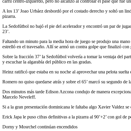
carril centro-izquierdo, pero no alcanzó al controlar el pase que fue u
A los 13’ Joao Urbáez desbordó por el costado derecho y soltó un lind
pizarra.
La Sedofútbol no bajó el pie del acelerador y encontró un par de juga
23’.
Faltando un minuto para la media hora de juego se produjo una mano d
estrelló en el travesaño. Allí se armó un contra golpe que finalizó con 
Sobre la fracción 37’ la Sedofútbol volvería a tomar la ventaja del p
y escuchar la algarabía del público en las gradas.
Heinz ratificó que estaba en su noche al aprovechar una pelota suelta d
Romero no quiso quedarse atrás y sobre el 65’ marcó su segundo de l
Dos minutos más tarde Edison Azcona condujo de manera excepcional ha
Marcelo Neveleff.
Si a la gran presentación dominicana le faltaba algo Xavier Valdez s
Erick Japa le puso cifras definitivas a la pizarra al 90’+2’ con gol de 
Dorny y Mosrchel continúan encendidos