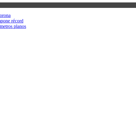
corona
mpone récord
metros planos