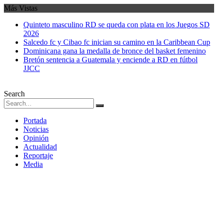
Más Vistas
Quinteto masculino RD se queda con plata en los Juegos SD
2026
Salcedo fc y Cibao fc inician su camino en la Caribbean Cup
Dominicana gana la medalla de bronce del basket femenino
Bretón sentencia a Guatemala y enciende a RD en fútbol
JJCC
Search
Portada
Noticias
Opinión
Actualidad
Reportaje
Media