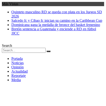
Más Vistas
Quinteto masculino RD se queda con plata en los Juegos SD
2026
Salcedo fc y Cibao fc inician su camino en la Caribbean Cup
Dominicana gana la medalla de bronce del basket femenino
Bretón sentencia a Guatemala y enciende a RD en fútbol
JJCC
Search
Portada
Noticias
Opinión
Actualidad
Reportaje
Media