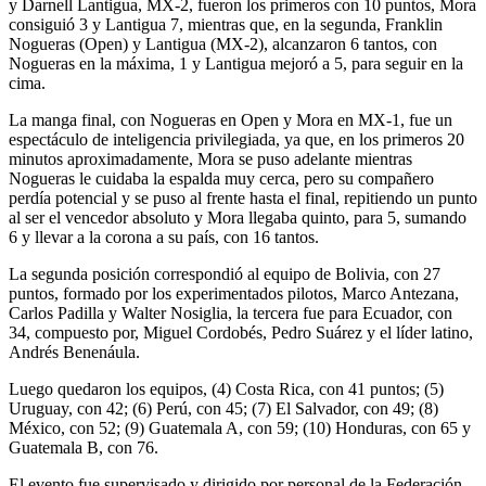
y Darnell Lantigua, MX-2, fueron los primeros con 10 puntos, Mora
consiguió 3 y Lantigua 7, mientras que, en la segunda, Franklin
Nogueras (Open) y Lantigua (MX-2), alcanzaron 6 tantos, con
Nogueras en la máxima, 1 y Lantigua mejoró a 5, para seguir en la
cima.
La manga final, con Nogueras en Open y Mora en MX-1, fue un
espectáculo de inteligencia privilegiada, ya que, en los primeros 20
minutos aproximadamente, Mora se puso adelante mientras
Nogueras le cuidaba la espalda muy cerca, pero su compañero
perdía potencial y se puso al frente hasta el final, repitiendo un punto
al ser el vencedor absoluto y Mora llegaba quinto, para 5, sumando
6 y llevar a la corona a su país, con 16 tantos.
La segunda posición correspondió al equipo de Bolivia, con 27
puntos, formado por los experimentados pilotos, Marco Antezana,
Carlos Padilla y Walter Nosiglia, la tercera fue para Ecuador, con
34, compuesto por, Miguel Cordobés, Pedro Suárez y el líder latino,
Andrés Benenáula.
Luego quedaron los equipos, (4) Costa Rica, con 41 puntos; (5)
Uruguay, con 42; (6) Perú, con 45; (7) El Salvador, con 49; (8)
México, con 52; (9) Guatemala A, con 59; (10) Honduras, con 65 y
Guatemala B, con 76.
El evento fue supervisado y dirigido por personal de la Federación