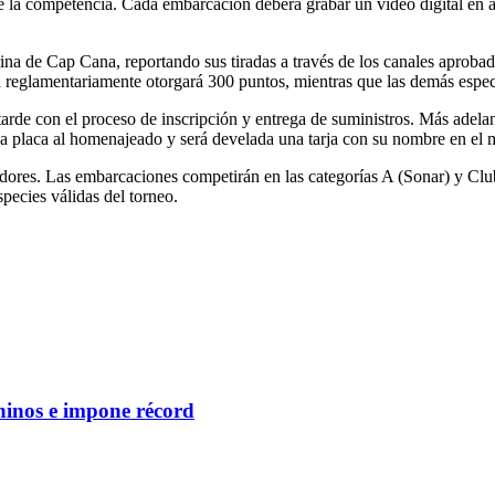
e la competencia. Cada embarcación deberá grabar un video digital en a
na de Cap Cana, reportando sus tiradas a través de los canales aprobad
 reglamentariamente otorgará 300 puntos, mientras que las demás espe
arde con el proceso de inscripción y entrega de suministros. Más adelant
na placa al homenajeado y será develada una tarja con su nombre en el m
adores. Las embarcaciones competirán en las categorías A (Sonar) y Clu
especies válidas del torneo.
ninos e impone récord