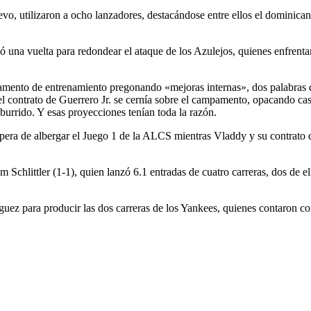
evo, utilizaron a ocho lanzadores, destacándose entre ellos el dominican
na vuelta para redondear el ataque de los Azulejos, quienes enfrentarán
amento de entrenamiento pregonando «mejoras internas», dos palabras q
l contrato de Guerrero Jr. se cernía sobre el campamento, opacando cas
burrido. Y esas proyecciones tenían toda la razón.
era de albergar el Juego 1 de la ALCS mientras Vladdy y su contrato d
Schlittler (1-1), quien lanzó 6.1 entradas de cuatro carreras, dos de el
 para producir las dos carreras de los Yankees, quienes contaron co